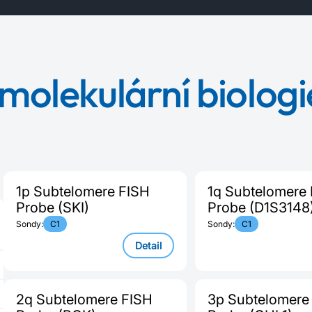
molekulární biologi
1p Subtelomere FISH
1q Subtelomere
Probe (SKI)
Probe (D1S3148
Sondy:
C1
Sondy:
C1
Detail
2q Subtelomere FISH
3p Subtelomere