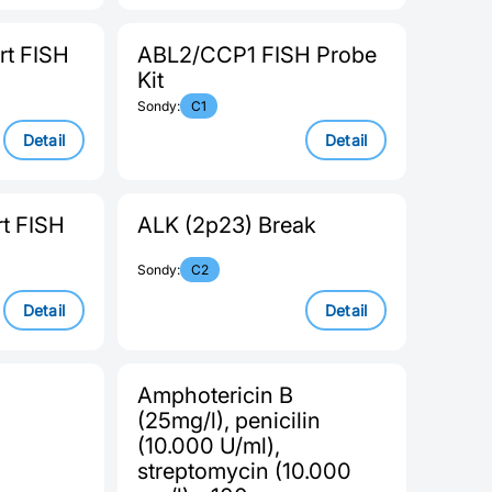
rt FISH
ABL2/CCP1 FISH Probe
Kit
Sondy:
C1
Detail
Detail
t FISH
ALK (2p23) Break
Sondy:
C2
Detail
Detail
Amphotericin B
(25mg/l), penicilin
(10.000 U/ml),
streptomycin (10.000