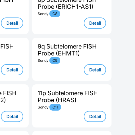
Probe (ERICH1-AS1)
Sondy:
C8
Detail
Detail
 FISH
9q Subtelomere FISH
Probe (EHMT1)
Sondy:
C9
Detail
Detail
e FISH
11p Subtelomere FISH
2)
Probe (HRAS)
Sondy:
C11
Detail
Detail