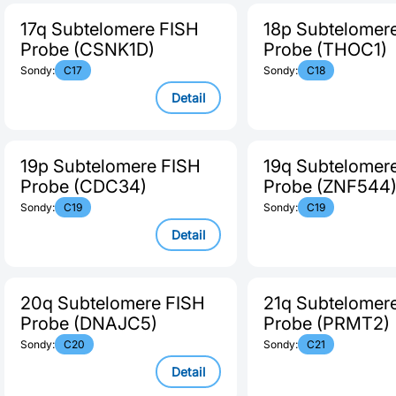
17q Subtelomere FISH
18p Subtelomer
Probe (CSNK1D)
Probe (THOC1)
Sondy:
C17
Sondy:
C18
Detail
19p Subtelomere FISH
19q Subtelomer
Probe (CDC34)
Probe (ZNF544
Sondy:
C19
Sondy:
C19
Detail
20q Subtelomere FISH
21q Subtelomer
Probe (DNAJC5)
Probe (PRMT2)
Sondy:
C20
Sondy:
C21
Detail