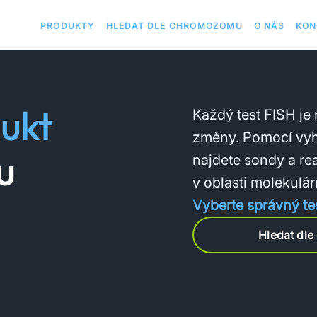
PRODUKTY
HLEDAT DLE CHROMOZOMU
O NÁS
KON
ukt
Každý test FISH je
změny. Pomocí vy
u
najdete sondy a re
v oblasti molekulár
Vyberte správný te
Hledat dl