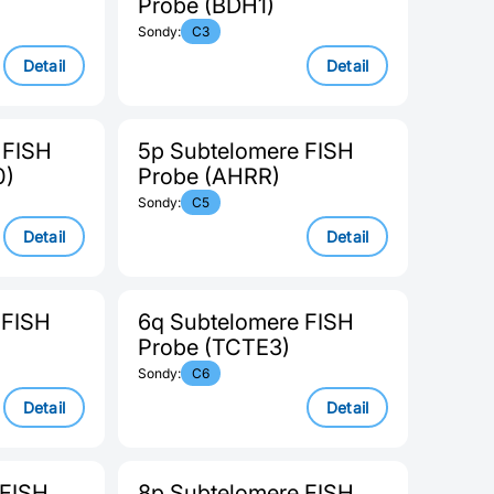
Probe (BDH1)
Sondy:
C3
Detail
Detail
 FISH
5p Subtelomere FISH
0)
Probe (AHRR)
Sondy:
C5
Detail
Detail
 FISH
6q Subtelomere FISH
Probe (TCTE3)
Sondy:
C6
Detail
Detail
 FISH
8p Subtelomere FISH