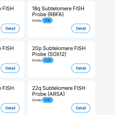
e FISH
18q Subtelomere FISH
Probe (RBFA)
Sondy:
C18
Detail
Detail
e FISH
20p Subtelomere FISH
)
Probe (SOX12)
Sondy:
C20
Detail
Detail
e FISH
22q Subtelomere FISH
Probe (ARSA)
Sondy:
C22
Detail
Detail