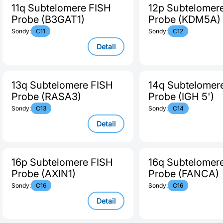
11q Subtelomere FISH
12p Subtelomer
Probe (B3GAT1)
Probe (KDM5A)
Sondy:
C11
Sondy:
C12
Detail
13q Subtelomere FISH
14q Subtelomer
Probe (RASA3)
Probe (IGH 5')
Sondy:
C13
Sondy:
C14
Detail
16p Subtelomere FISH
16q Subtelomer
Probe (AXIN1)
Probe (FANCA)
Sondy:
C16
Sondy:
C16
Detail