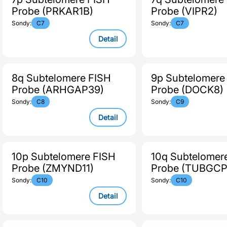
Probe (PRKAR1B)
Probe (VIPR2)
Sondy:
C7
Sondy:
C7
Detail
8q Subtelomere FISH
9p Subtelomere
Probe (ARHGAP39)
Probe (DOCK8)
Sondy:
C8
Sondy:
C9
Detail
10p Subtelomere FISH
10q Subtelomer
Probe (ZMYND11)
Probe (TUBGCP
Sondy:
C10
Sondy:
C10
Detail