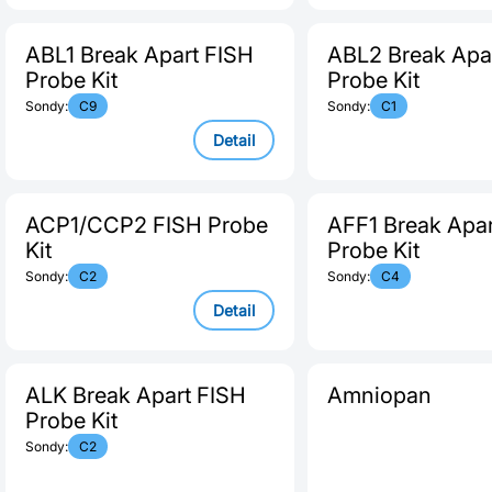
ABL1 Break Apart FISH
ABL2 Break Apa
Probe Kit
Probe Kit
Sondy:
C9
Sondy:
C1
Detail
ACP1/CCP2 FISH Probe
AFF1 Break Apar
Kit
Probe Kit
Sondy:
C2
Sondy:
C4
Detail
ALK Break Apart FISH
Amniopan
Probe Kit
Sondy:
C2