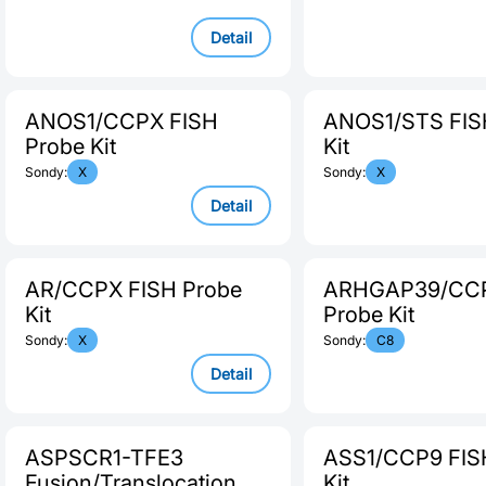
Detail
ANOS1/CCPX FISH
ANOS1/STS FIS
Probe Kit
Kit
Sondy:
X
Sondy:
X
Detail
AR/CCPX FISH Probe
ARHGAP39/CCP
Kit
Probe Kit
Sondy:
X
Sondy:
C8
Detail
ASPSCR1-TFE3
ASS1/CCP9 FIS
Fusion/Translocation
Kit