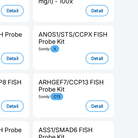
mg/l) - 100x
Detail
Detail
H Probe
ANOS1/STS/CCPX FISH
Probe Kit
Sondy:
X
Detail
Detail
8 FISH
ARHGEF7/CCP13 FISH
Probe Kit
Sondy:
C13
Detail
Detail
H Probe
ASS1/SMAD6 FISH
Probe Kit