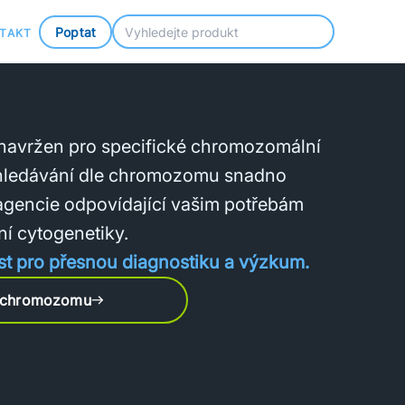
Poptat
TAKT
 navržen pro specifické chromozomální
hledávání dle chromozomu snadno
agencie odpovídající vašim potřebám
ní cytogenetiky.
st pro přesnou diagnostiku a výzkum.
e chromozomu