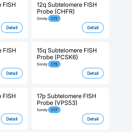
e FISH
12q Subtelomere FISH
Probe (CHFR)
Sondy:
C12
Detail
Detail
e FISH
15q Subtelomere FISH
Probe (PCSK6)
Sondy:
C15
Detail
Detail
e FISH
17p Subtelomere FISH
Probe (VPS53)
Sondy:
C17
Detail
Detail