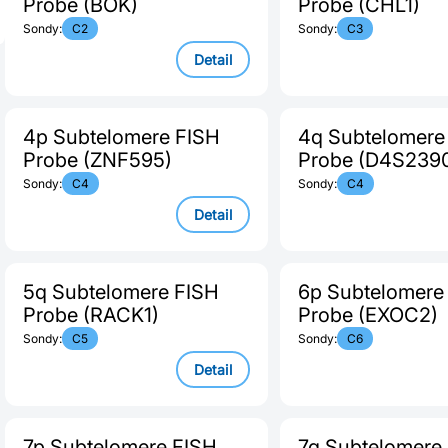
Probe (BOK)
Probe (CHL1)
Sondy:
C2
Sondy:
C3
Detail
4p Subtelomere FISH
4q Subtelomere
Probe (ZNF595)
Probe (D4S239
Sondy:
C4
Sondy:
C4
Detail
5q Subtelomere FISH
6p Subtelomere
Probe (RACK1)
Probe (EXOC2)
Sondy:
C5
Sondy:
C6
Detail
7p Subtelomere FISH
7q Subtelomere