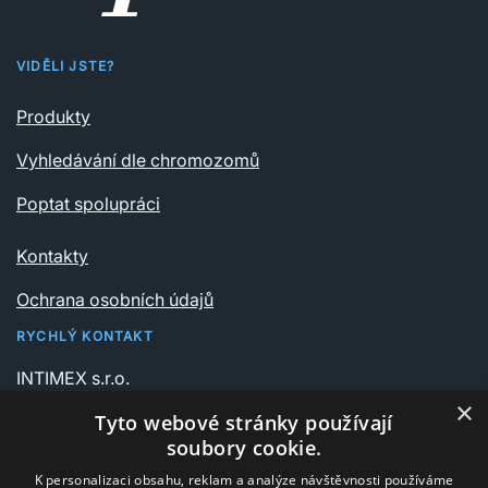
VIDĚLI JSTE?
Produkty
Vyhledávání dle chromozomů
Poptat spolupráci
Kontakty
Ochrana osobních údajů
RYCHLÝ KONTAKT
INTIMEX s.r.o.
Vrchlického sady 541/6
×
Tyto webové stránky používají
735 06 Karviná – Nové Město
soubory cookie.
K personalizaci obsahu, reklam a analýze návštěvnosti používáme
+420 596 311 612