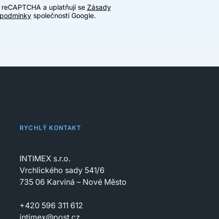
u reCAPTCHA a uplatňují se
Zásady
 podmínky
společnosti Google.
RYCHLÝ KONTAKT
INTIMEX s.r.o.
Vrchlického sady 541/6
735 06 Karviná – Nové Město
+420 596 311 612
intimex@post.cz