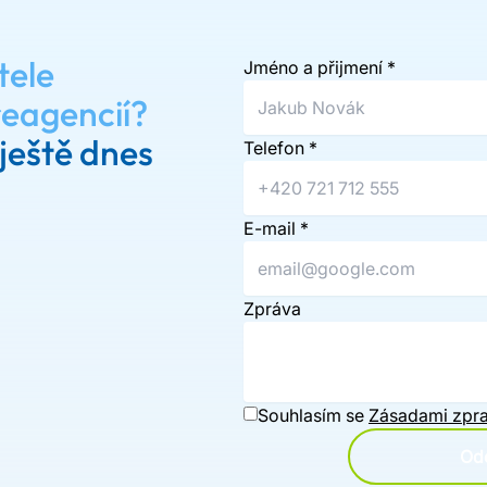
tele
Jméno a přijmení
*
reagencií?
ještě dnes
Telefon
*
E-mail
*
Zpráva
Souhlasím se
Zásadami zpra
Ode