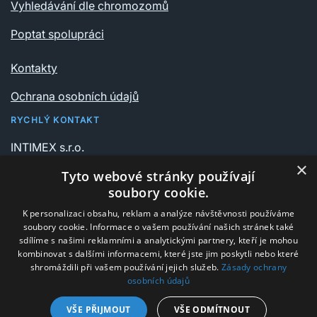
Vyhledávání dle chromozomů
Poptat spolupráci
Kontakty
Ochrana osobních údajů
RYCHLÝ KONTAKT
INTIMEX s.r.o.
Vrchlického sady 541/6
×
Tyto webové stránky používají
735 06 Karviná – Nové Město
soubory cookie.
K personalizaci obsahu, reklam a analýze návštěvnosti používáme
+420 596 311 612
soubory cookie. Informace o vašem používání našich stránek také
intimex@post.cz
sdílíme s našimi reklamními a analytickými partnery, kteří je mohou
kombinovat s dalšími informacemi, které jste jim poskytli nebo které
IČ 25908375
shromáždili při vašem používání jejich služeb.
Zásady ochrany
osobních údajů
DIČ CZ25908375
VŠE PŘIJMOUT
VŠE ODMÍTNOUT