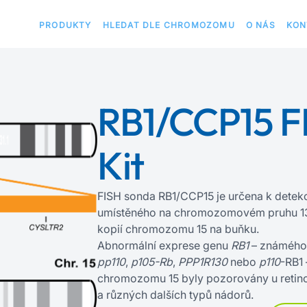
PRODUKTY
HLEDAT DLE CHROMOZOMU
O NÁS
KON
RB1/CCP15 F
Kit
FISH sonda RB1/CCP15 je určena k detek
umístěného na chromozomovém pruhu 13
kopií chromozomu 15 na buňku.
Abnormální exprese genu
RB1
– známého 
pp110
,
p105-Rb
,
PPP1R130
nebo
p110
-RB1 
chromozomu 15 byly pozorovány u retin
a různých dalších typů nádorů.