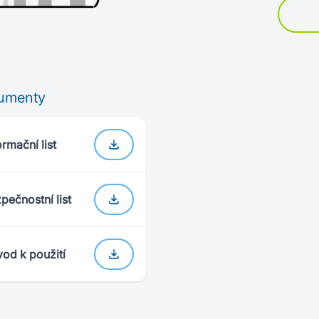
umenty
ormační list
pečnostní list
od k použití