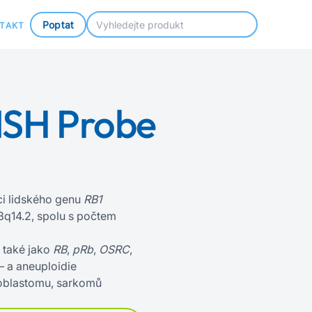
Poptat
TAKT
ISH Probe
ci lidského genu
RB1
q14.2, spolu s počtem
také jako
RB
,
pRb
,
OSRC
,
– a aneuploidie
oblastomu, sarkomů