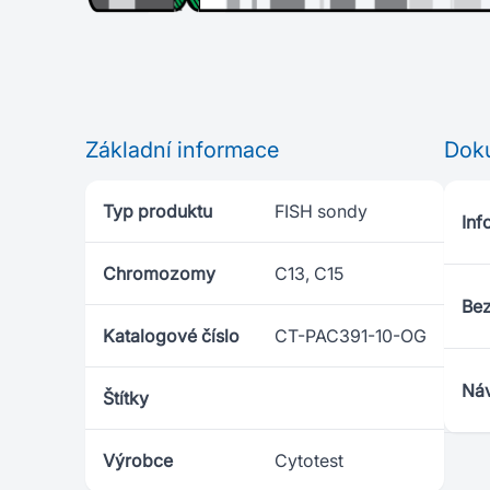
Základní informace
Dok
Typ produktu
FISH sondy
Inf
Chromozomy
C13, C15
Bez
Katalogové číslo
CT-PAC391-10-OG
Náv
Štítky
Výrobce
Cytotest