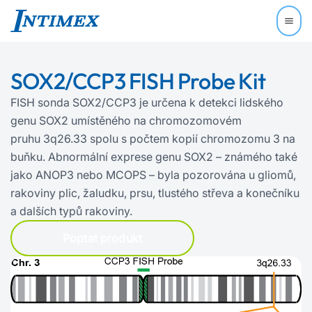
SOX2/CCP3 FISH Probe Kit
FISH sonda SOX2/CCP3 je určena k detekci lidského
genu SOX2 umístěného na chromozomovém
pruhu 3q26.33 spolu s počtem kopií chromozomu 3 na
buňku. Abnormální exprese genu SOX2 – známého také
jako ANOP3 nebo MCOPS – byla pozorována u gliomů,
rakoviny plic, žaludku, prsu, tlustého střeva a konečníku
a dalších typů rakoviny.
Poptat produkt