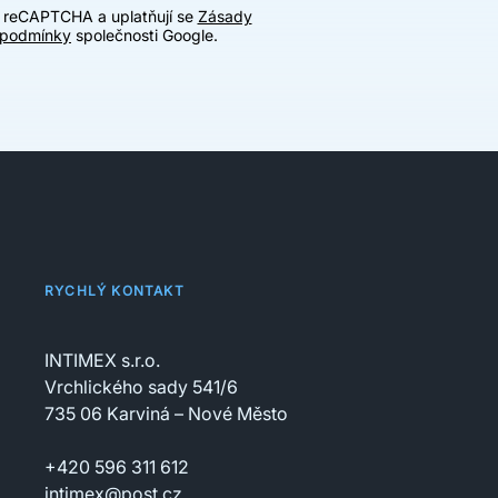
u reCAPTCHA a uplatňují se
Zásady
 podmínky
společnosti Google.
RYCHLÝ KONTAKT
INTIMEX s.r.o.
Vrchlického sady 541/6
735 06 Karviná – Nové Město
+420 596 311 612
intimex@post.cz