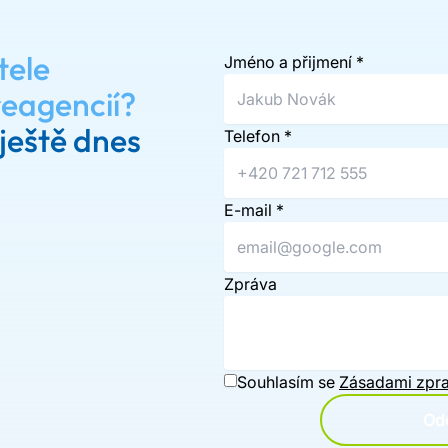
tele
Jméno a přijmení
*
reagencií?
ještě dnes
Telefon
*
E-mail
*
Zpráva
Souhlasím se
Zásadami zpra
Ode