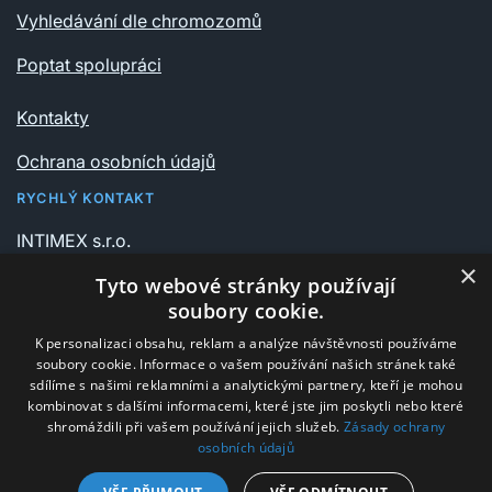
Vyhledávání dle chromozomů
Poptat spolupráci
Kontakty
Ochrana osobních údajů
RYCHLÝ KONTAKT
INTIMEX s.r.o.
Vrchlického sady 541/6
×
Tyto webové stránky používají
735 06 Karviná – Nové Město
soubory cookie.
K personalizaci obsahu, reklam a analýze návštěvnosti používáme
+420 596 311 612
soubory cookie. Informace o vašem používání našich stránek také
intimex@post.cz
sdílíme s našimi reklamními a analytickými partnery, kteří je mohou
kombinovat s dalšími informacemi, které jste jim poskytli nebo které
IČ 25908375
shromáždili při vašem používání jejich služeb.
Zásady ochrany
osobních údajů
DIČ CZ25908375