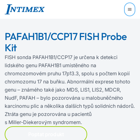
PAFAH1B1/CCP17 FISH Probe
Kit
FISH sonda PAFAH1B1/CCP17 je určena k detekci
lidského genu PAFAH1B1 umístěného na
chromozomovém pruhu 17p13.3, spolu s počtem kopií
chromozomu 17 na buňku. Abnormální exprese tohoto
genu – známého také jako MDS, LIS1, LIS2, MDCR,
NudF, PAFAH – bylo pozorována u malobuněčného
karcinomu plic a několika dalších typů solidních nádorů.
Ztráta genu je pozorována u pacientů
s Miller‍-‍Diekerovým syndromem.
Poptat produkt