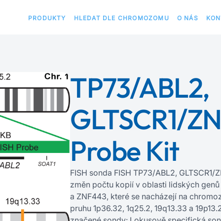
PRODUKTY
HLEDAT DLE CHROMOZOMU
O NÁS
KON
TP73/ABL2,
GLTSCR1/ZN
Probe Kit
FISH sonda FISH TP73/ABL2, GLTSCR1/ZN
změn počtu kopií v oblasti lidských gen
a ZNF443, které se nacházejí na chro
pruhu 1p36.32, 1q25.2, 19q13.33 a 19p13.
značené sondy: Lokusově specifická so