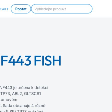
Poptat
TAKT
F443 FISH
F443 je určena k detekci
ů TP73, ABL2, GLTSCR1
mozomovém
2. Sada obsahuje 4 různě
nda (LSP) TP73 pokrývá