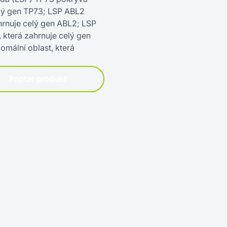
elý gen TP73; LSP ABL2
hrnuje celý gen ABL2; LSP
která zahrnuje celý gen
ální oblast, která
Poptat produkt