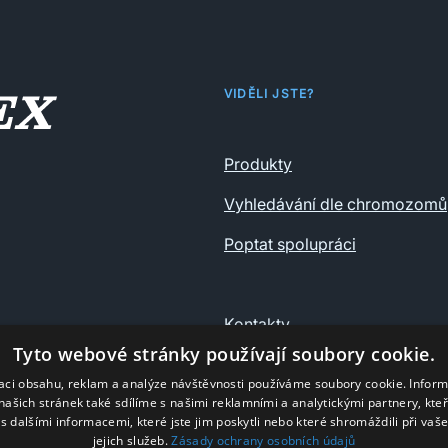
VIDĚLI JSTE?
Produkty
Vyhledávání dle chromozomů
Poptat spolupráci
Kontakty
Tyto webové stránky používají soubory cookie.
Ochrana osobních údajů
zaci obsahu, reklam a analýze návštěvnosti používáme soubory cookie. Infor
našich stránek také sdílíme s našimi reklamními a analytickými partnery, kte
s dalšími informacemi, které jste jim poskytli nebo které shromáždili při vaš
jejich služeb.
Zásady ochrany osobních údajů