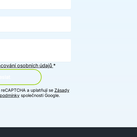
cování osobních údajů
*
slat
u reCAPTCHA a uplatňují se
Zásady
 podmínky
společnosti Google.