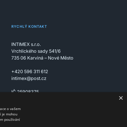
RYCHLÝ KONTAKT
INTIMEX s.r.o.
Vrchlického sady 541/6
735 06 Karviná – Nové Město
+420 596 311 612
intimex@post.cz
IČ 25908375
×
DIČ CZ25908375
mace o vašem
ří je mohou
em používání