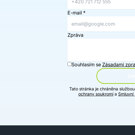
E-mail
*
Zpráva
Souhlasím se
Zásadami zpra
Ode
Tato stránka je chráněna službo
ochrany soukromí
a
Smluvní