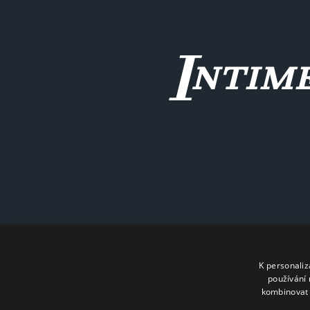
K personali
používání 
kombinovat 