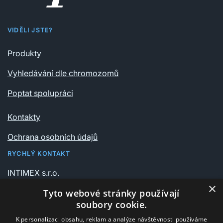
VIDĚLI JSTE?
Produkty
Vyhledávání dle chromozomů
Poptat spolupráci
Kontakty
Ochrana osobních údajů
RYCHLÝ KONTAKT
INTIMEX s.r.o.
Vrchlického sady 541/6
×
Tyto webové stránky používají
735 06 Karviná – Nové Město
soubory cookie.
K personalizaci obsahu, reklam a analýze návštěvnosti používáme
+420 596 311 612