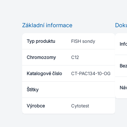
Základní informace
Dok
Typ produktu
FISH sondy
Inf
Chromozomy
C12
Bez
Katalogové číslo
CT-PAC134-10-OG
Náv
Štítky
Výrobce
Cytotest