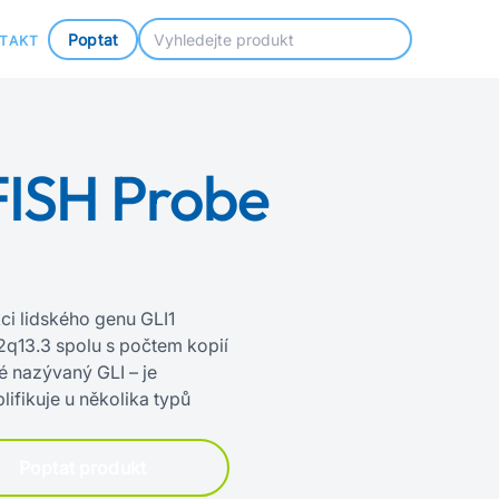
Poptat
TAKT
FISH Probe
ci lidského genu GLI1
13.3 spolu s počtem kopií
 nazývaný GLI – je
ifikuje u několika typů
Poptat produkt