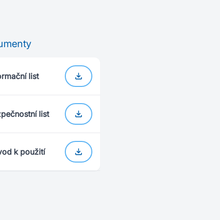
umenty
ormační list
pečnostní list
od k použití