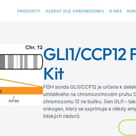
PRODUKTY
HLEDAT DLE CHROMOZOMU
O NÁS
KON
GLI1/CCP12 
Kit
FISH sonda GLI1/CCP12 je určena k detek
umístěného na chromozomovém pruhu 12q
chromozomu 12 na buňku. Gen GLI1 – také
onkogen, který se exprimuje a někdy ampl
lidských nádorů.