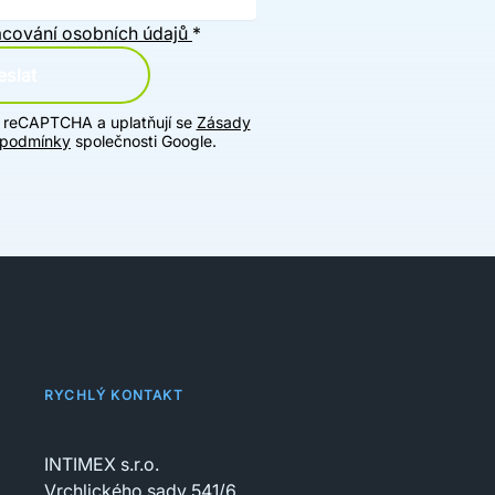
cování osobních údajů
*
slat
u reCAPTCHA a uplatňují se
Zásady
 podmínky
společnosti Google.
RYCHLÝ KONTAKT
INTIMEX s.r.o.
Vrchlického sady 541/6