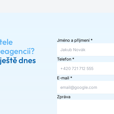
tele
Jméno a přijmení
*
reagencií?
ještě dnes
Telefon
*
E-mail
*
Zpráva