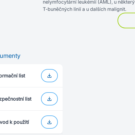
nelymfocytární leukémií (AML), u někter
T‍-‍buněčných linií a u dalších malignit.
umenty
ormační list
zpečnostní list
vod k použití