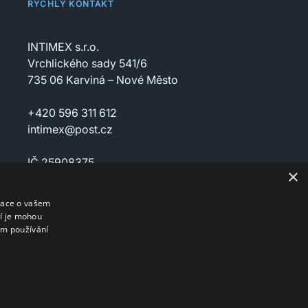
RYCHLÝ KONTAKT
INTIMEX s.r.o.
Vrchlického sady 541/6
735 06 Karviná – Nové Město
+420 596 311 612
intimex@post.cz
IČ 25908375
×
DIČ CZ25908375
mace o vašem
ří je mohou
em používání