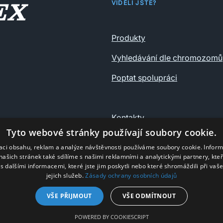
VIDĚLI JSTE?
Produkty
Vyhledávání dle chromozomů
Poptat spolupráci
Kontakty
Tyto webové stránky používají soubory cookie.
Ochrana osobních údajů
zaci obsahu, reklam a analýze návštěvnosti používáme soubory cookie. Infor
našich stránek také sdílíme s našimi reklamními a analytickými partnery, kte
s dalšími informacemi, které jste jim poskytli nebo které shromáždili při vaš
jejich služeb.
Zásady ochrany osobních údajů
VŠE PŘIJMOUT
VŠE ODMÍTNOUT
© Nyro 2025
POWERED BY COOKIESCRIPT