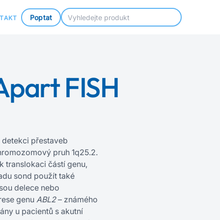
Poptat
TAKT
Apart FISH
 detekci přestaveb
romozomový pruh 1q25.2.
 translokaci částí genu,
sadu sond použít také
 jsou delece nebo
prese genu
ABL2
– známého
ny u pacientů s akutní