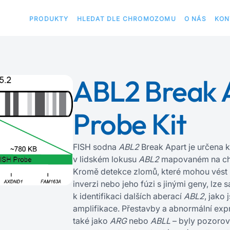
PRODUKTY
HLEDAT DLE CHROMOZOMU
O NÁS
KON
ABL2 Break 
Probe Kit
FISH sodna
ABL2
Break Apart je určena k
v lidském lokusu
ABL2
mapovaném na ch
Kromě detekce zlomů, které mohou vést k
inverzi nebo jeho fúzi s jinými geny, lze 
k identifikaci dalších aberací
ABL2
, jako
amplifikace. Přestavby a abnormální ex
také jako
ARG
nebo
ABLL
– byly pozorová