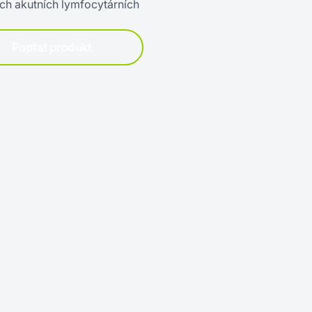
ých akutních lymfocytárních
Poptat produkt