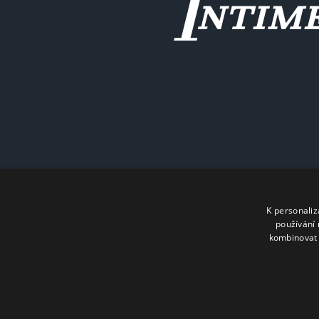
K personali
používání 
kombinovat 