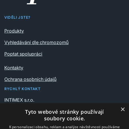
VIDĚLI JSTE?
Produkty
Vyhledávání dle chromozomů
Poptat spolupráci
Kontakty
Ochrana osobních údajů
RYCHLÝ KONTAKT
INTIMEX s.r.o.
Vrchlického sady 541/6
×
Tyto webové stránky používají
735 06 Karviná – Nové Město
soubory cookie.
K personalizaci obsahu, reklam a analýze návštěvnosti používáme
+420 596 311 612