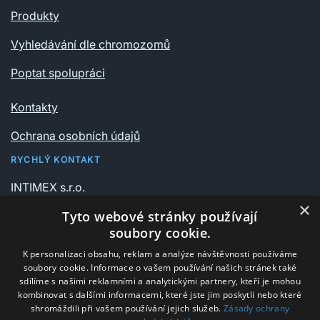
Produkty
Vyhledávání dle chromozomů
Poptat spolupráci
Kontakty
Ochrana osobních údajů
RYCHLÝ KONTAKT
INTIMEX s.r.o.
Vrchlického sady 541/6
×
Tyto webové stránky používají
735 06 Karviná – Nové Město
soubory cookie.
K personalizaci obsahu, reklam a analýze návštěvnosti používáme
+420 596 311 612
soubory cookie. Informace o vašem používání našich stránek také
intimex@post.cz
sdílíme s našimi reklamními a analytickými partnery, kteří je mohou
kombinovat s dalšími informacemi, které jste jim poskytli nebo které
IČ 25908375
shromáždili při vašem používání jejich služeb.
Zásady ochrany