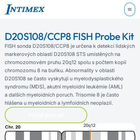
D20S108/CCP8 FISH Probe Kit
FISH sonda D20S108/CCP8 je určena k detekci lidských
markerových oblastí D20S108 STS umístěných na
chromozomovém pruhu 20q12 spolu s počtem kopií
chromozomu 8 na buňku. Abnormality v oblasti
D20S108 se často vyskytují u myelodysplastického
syndromu (MDS), akutní myeloidní leukémie (AML)
a dalších myeloidních poruch. Trisomie 8 je často
hlášena u myeloidních a lymfoidních neoplazií.
Poptat produkt