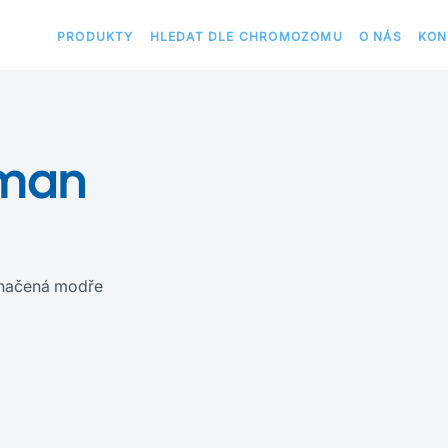
PRODUKTY
HLEDAT DLE CHROMOZOMU
O NÁS
KON
uman
načená modře