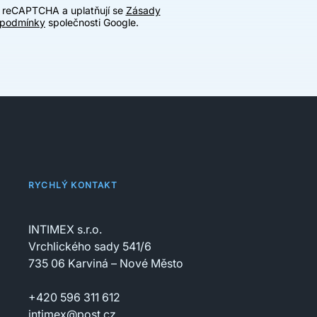
u reCAPTCHA a uplatňují se
Zásady
 podmínky
společnosti Google.
RYCHLÝ KONTAKT
INTIMEX s.r.o.
Vrchlického sady 541/6
735 06 Karviná – Nové Město
+420 596 311 612
intimex@post.cz