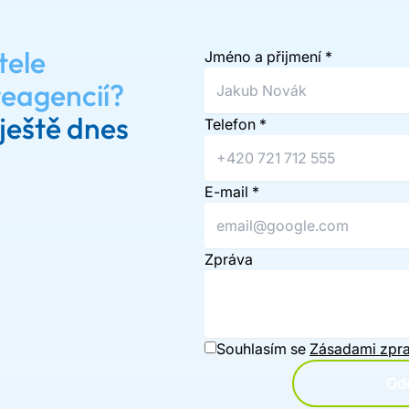
tele
Jméno a přijmení
*
reagencií?
ještě dnes
Telefon
*
E-mail
*
Zpráva
Souhlasím se
Zásadami zpra
Ode