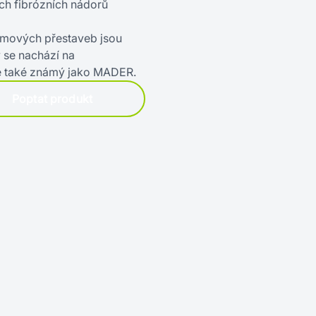
ch fibrózních nádorů
mových přestaveb jsou
ý se nachází na
 také známý jako MADER.
Poptat produkt