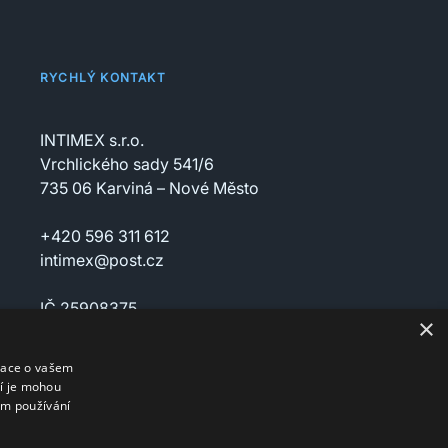
RYCHLÝ KONTAKT
INTIMEX s.r.o.
Vrchlického sady 541/6
735 06 Karviná – Nové Město
+420 596 311 612
intimex@post.cz
IČ 25908375
×
DIČ CZ25908375
mace o vašem
ří je mohou
em používání