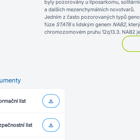
byly pozorovány u liposarkomu, solitární
a dalších mezenchymálních novotvarů.
Jedním z často pozorovaných typů geno
fúze
STAT6
s lidským genem
NAB2
, kter
chromozomovém pruhu 12q13.3. NAB2 je
umenty
ormační list
pečnostní list