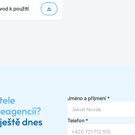
vod k použití
tele
Jméno a přijmení
*
reagencií?
ještě dnes
Telefon
*