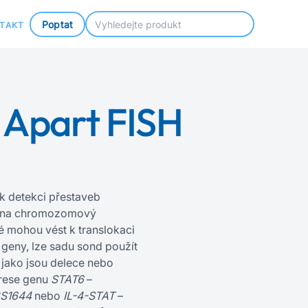
Poptat
TAKT
 Apart FISH
k detekci přestaveb
n na chromozomový
é mohou vést k translokaci
i geny, lze sadu sond použít
, jako jsou delece nebo
prese genu
STAT6
–
2S1644
nebo
IL-4-STAT
–