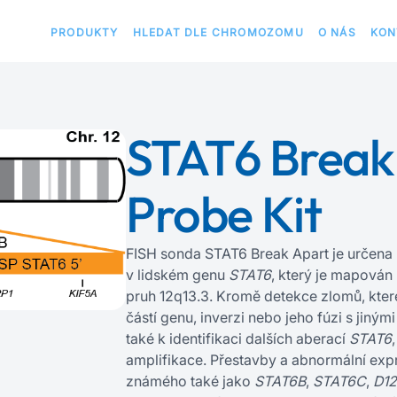
PRODUKTY
HLEDAT DLE CHROMOZOMU
O NÁS
KON
STAT6 Break
Probe Kit
FISH sonda STAT6 Break Apart je určena 
v lidském genu
STAT6
, který je mapová
pruh 12q13.3. Kromě detekce zlomů, kter
částí genu, inverzi nebo jeho fúzi s jiným
také k identifikaci dalších aberací
STAT6
amplifikace. Přestavby a abnormální ex
známého také jako
STAT6B
,
STAT6C
,
D1