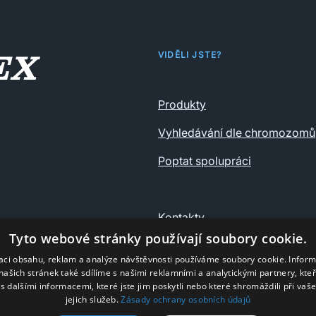
VIDĚLI JSTE?
Produkty
Vyhledávání dle chromozomů
Poptat spolupráci
Kontakty
Tyto webové stránky používají soubory cookie.
Ochrana osobních údajů
zaci obsahu, reklam a analýze návštěvnosti používáme soubory cookie. Infor
našich stránek také sdílíme s našimi reklamními a analytickými partnery, kte
s dalšími informacemi, které jste jim poskytli nebo které shromáždili při vaš
jejich služeb.
Zásady ochrany osobních údajů