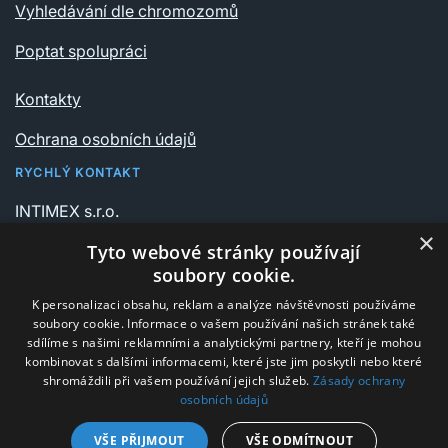
Vyhledávání dle chromozomů
Poptat spolupráci
Kontakty
Ochrana osobních údajů
RYCHLÝ KONTAKT
INTIMEX s.r.o.
Vrchlického sady 541/6
×
Tyto webové stránky používají
735 06 Karviná – Nové Město
soubory cookie.
K personalizaci obsahu, reklam a analýze návštěvnosti používáme
+420 596 311 612
soubory cookie. Informace o vašem používání našich stránek také
intimex@post.cz
sdílíme s našimi reklamními a analytickými partnery, kteří je mohou
kombinovat s dalšími informacemi, které jste jim poskytli nebo které
IČ 25908375
shromáždili při vašem používání jejich služeb.
Zásady ochrany
osobních údajů
DIČ CZ25908375
VŠE PŘIJMOUT
VŠE ODMÍTNOUT