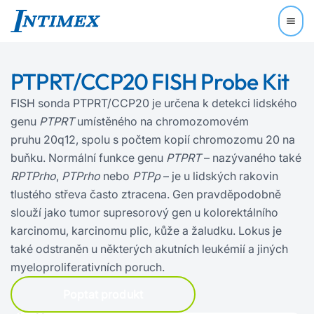
PTPRT/CCP20 FISH Probe Kit
FISH sonda PTPRT/CCP20 je určena k detekci lidského
genu
PTPRT
umístěného na chromozomovém
pruhu 20q12, spolu s počtem kopií chromozomu 20 na
buňku. Normální funkce genu
PTPRT
– nazývaného také
RPTPrho
,
PTPrho
nebo
PTPρ
– je u lidských rakovin
tlustého střeva často ztracena. Gen pravděpodobně
slouží jako tumor supresorový gen u kolorektálního
karcinomu, karcinomu plic, kůže a žaludku. Lokus je
také odstraněn u některých akutních leukémií a jiných
myeloproliferativních poruch.
Poptat produkt