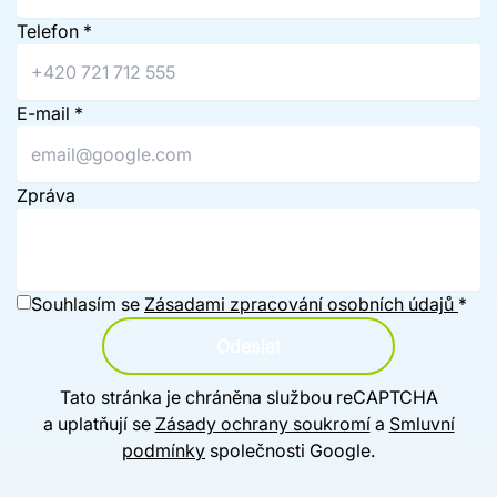
Telefon
*
E-mail
*
Zpráva
Souhlasím se
Zásadami zpracování osobních údajů
*
Odeslat
Tato stránka je chráněna službou reCAPTCHA
a uplatňují se
Zásady ochrany soukromí
a
Smluvní
podmínky
společnosti Google.