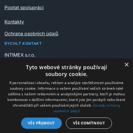
Poptat spolupráci
Kontakty
Ochrana osobních údajů
RYCHLÝ KONTAKT
INTIMEX s.r.o.
Vrchlického sady 541/6
×
Tyto webové stránky používají
735 06 Karviná – Nové Město
soubory cookie.
K personalizaci obsahu, reklam a analýze návštěvnosti používáme
+420 596 311 612
soubory cookie. Informace o vašem používání našich stránek také
intimex@post.cz
sdílíme s našimi reklamními a analytickými partnery, kteří je mohou
kombinovat s dalšími informacemi, které jste jim poskytli nebo které
IČ 25908375
shromáždili při vašem používání jejich služeb.
Zásady ochrany
osobních údajů
DIČ CZ25908375
VŠE PŘIJMOUT
VŠE ODMÍTNOUT