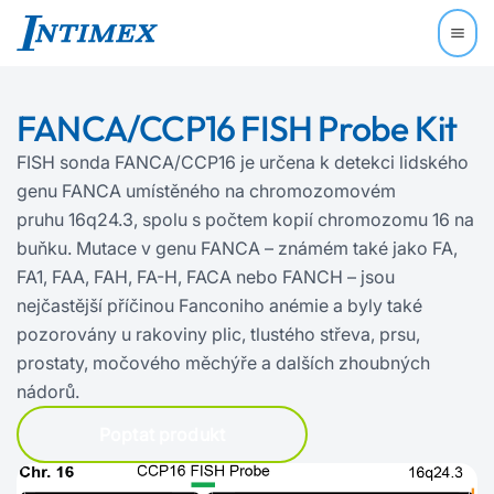
FANCA/CCP16 FISH Probe Kit
FISH sonda FANCA/CCP16 je určena k detekci lidského
genu FANCA umístěného na chromozomovém
pruhu 16q24.3, spolu s počtem kopií chromozomu 16 na
buňku. Mutace v genu FANCA – známém také jako FA,
FA1, FAA, FAH, FA‍-‍H, FACA nebo FANCH – jsou
nejčastější příčinou Fanconiho anémie a byly také
pozorovány u rakoviny plic, tlustého střeva, prsu,
prostaty, močového měchýře a dalších zhoubných
nádorů.
Poptat produkt