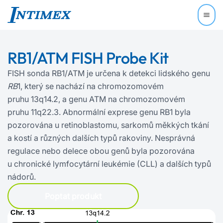
RB1/ATM FISH Probe Kit
FISH sonda RB1/ATM je určena k detekci lidského genu
RB
1, který se nachází na chromozomovém
pruhu 13q14.2, a genu ATM na chromozomovém
pruhu 11q22.3. Abnormální exprese genu RB1 byla
pozorována u retinoblastomu, sarkomů měkkých tkání
a kostí a různých dalších typů rakoviny. Nesprávná
regulace nebo delece obou genů byla pozorována
u chronické lymfocytární leukémie (CLL) a dalších typů
nádorů.
Poptat produkt