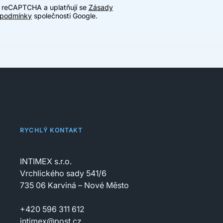
u reCAPTCHA a uplatňují se
Zásady
 podmínky
společnosti Google.
RYCHLÝ KONTAKT
INTIMEX s.r.o.
Vrchlického sady 541/6
735 06 Karviná – Nové Město
+420 596 311 612
intimex@post.cz