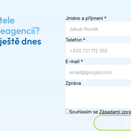
tele
Jméno a přijmení
*
reagencií?
ještě dnes
Telefon
*
E-mail
*
Zpráva
Souhlasím se
Zásadami zpra
Ode