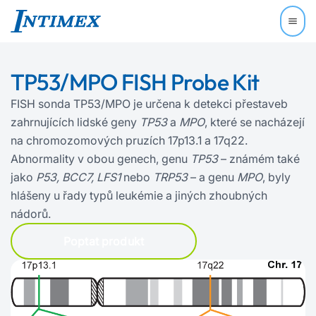
TP53/MPO FISH Probe Kit
FISH sonda TP53/MPO je určena k detekci přestaveb
zahrnujících lidské geny
TP53
a
MPO
, které se nacházejí
na chromozomových pruzích 17p13.1 a 17q22.
Abnormality v obou genech, genu
TP53
– známém také
jako
P53, BCC7, LFS1
nebo
TRP53
– a genu
MPO
, byly
hlášeny u řady typů leukémie a jiných zhoubných
nádorů.
Poptat produkt