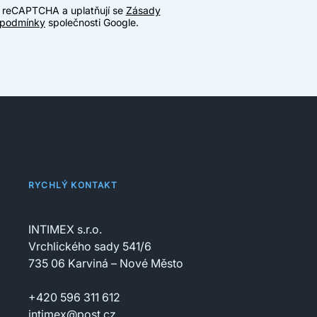
u reCAPTCHA a uplatňují se
Zásady
 podmínky
společnosti Google.
RYCHLÝ KONTAKT
INTIMEX s.r.o.
Vrchlického sady 541/6
735 06 Karviná – Nové Město
+420 596 311 612
intimex@post.cz