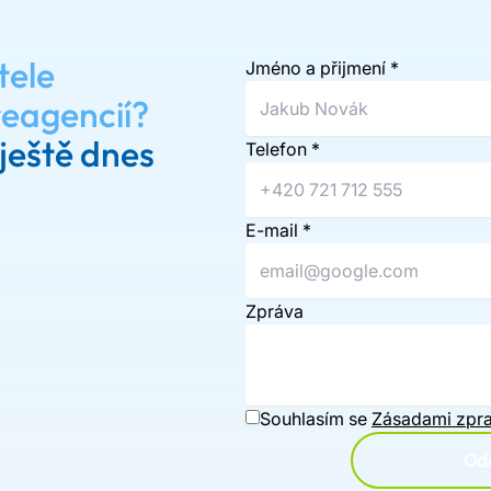
tele
Jméno a přijmení
*
reagencií?
ještě dnes
Telefon
*
E-mail
*
Zpráva
Souhlasím se
Zásadami zpra
Ode