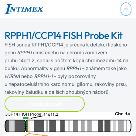
RPPH1/CCP14 FISH Probe Kit
FISH sonda RPPH1/CCP14 je určena k detekci lidského
genu
RPPH1
umístěného na chromozomovém
pruhu 14q11.2, spolu s počtem kopií chromozomu 14 na
buňku. Abnormality v genu
RPPH1
– známém také jako
H1RNA
nebo
RPPH1-1
– byly pozorovány
u hepatocelulárního karcinomu, gliomu, rakoviny prsu,
rakoviny žaludku a dalších zhoubných nádorů.
Poptat produkt