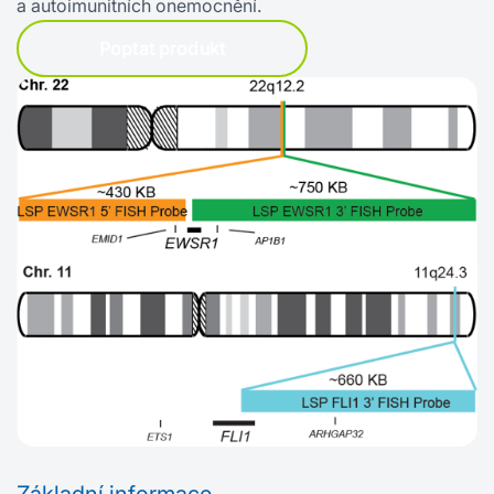
a autoimunitních onemocnění.
Poptat produkt