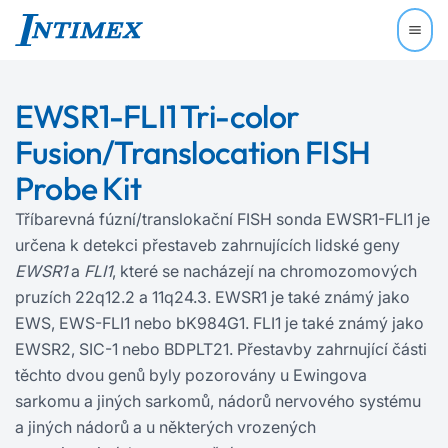
EWSR1-FLI1 Tri-color
Fusion/Translocation FISH
Probe Kit
Tříbarevná fúzní/translokační FISH sonda EWSR1-FLI1 je
určena k detekci přestaveb zahrnujících lidské geny
EWSR1
a
FLI1
, které se nacházejí na chromozomových
pruzích 22q12.2 a 11q24.3. EWSR1 je také známý jako
EWS, EWS‍-‍FLI1 nebo bK984G1. FLI1 je také známý jako
EWSR2, SIC-1 nebo BDPLT21. Přestavby zahrnující části
těchto dvou genů byly pozorovány u Ewingova
sarkomu a jiných sarkomů, nádorů nervového systému
a jiných nádorů a u některých vrozených