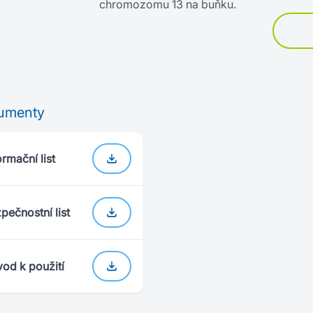
chromozomu 13 na buňku.
umenty
ormační list
pečnostní list
od k použití