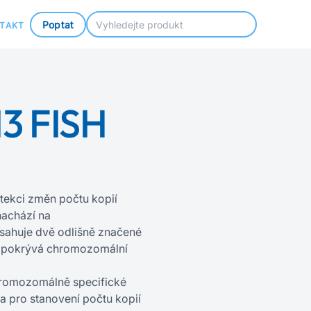
Poptat
TAKT
3 FISH
ekci změn počtu kopií
 nachází na
ahuje dvě odlišně značené
) pokrývá chromozomální
hromozomálně specifické
la pro stanovení počtu kopií