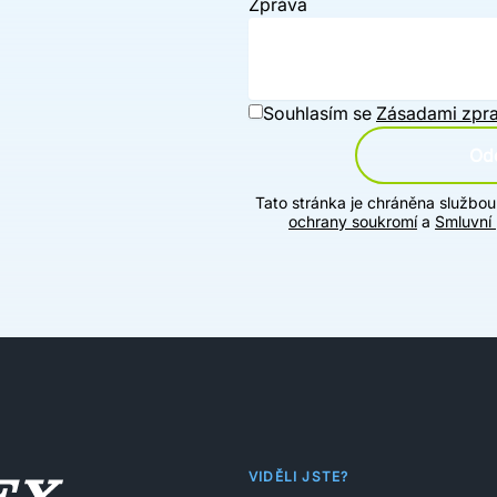
Zpráva
Souhlasím se
Zásadami zpra
Ode
Tato stránka je chráněna službo
ochrany soukromí
a
Smluvní
VIDĚLI JSTE?