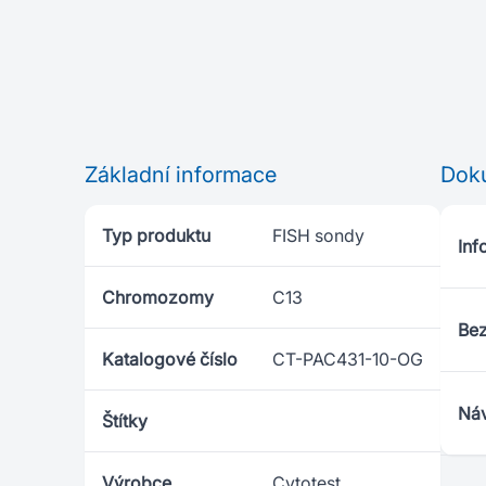
Základní informace
Dok
Typ produktu
FISH sondy
Inf
Chromozomy
C13
Bez
Katalogové číslo
CT-PAC431-10-OG
Náv
Štítky
Výrobce
Cytotest