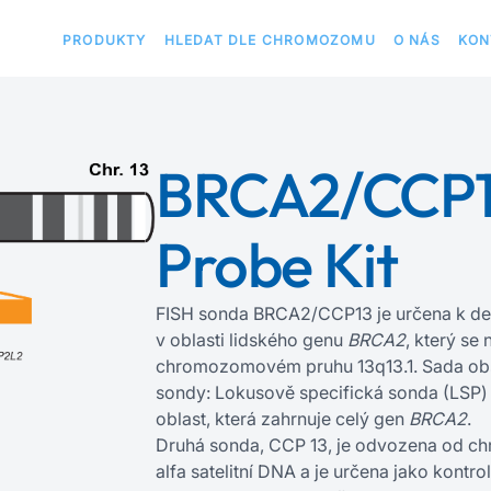
PRODUKTY
HLEDAT DLE CHROMOZOMU
O NÁS
KON
BRCA2/CCP1
Probe Kit
FISH sonda BRCA2/CCP13 je určena k det
v oblasti lidského genu
BRCA2
, který se
chromozomovém pruhu 13q13.1. Sada obs
sondy: Lokusově specifická sonda (LSP
oblast, která zahrnuje celý gen
BRCA2
.
Druhá sonda, CCP 13, je odvozena od c
alfa satelitní DNA a je určena jako kontro