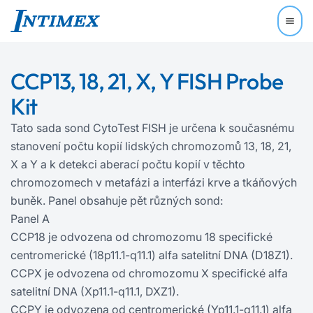
CCP13, 18, 21, X, Y FISH Probe
Kit
Tato sada sond CytoTest FISH je určena k současnému
stanovení počtu kopií lidských chromozomů 13, 18, 21,
X a Y a k detekci aberací počtu kopií v těchto
chromozomech v metafázi a interfázi krve a tkáňových
buněk. Panel obsahuje pět různých sond:
Panel A
CCP18 je odvozena od chromozomu 18 specifické
centromerické (18p11.1-q11.1) alfa satelitní DNA (D18Z1).
CCPX je odvozena od chromozomu X specifické alfa
satelitní DNA (Xp11.1-q11.1, DXZ1).
CCPY je odvozena od centromerické (Yp11.1-q11.1) alfa