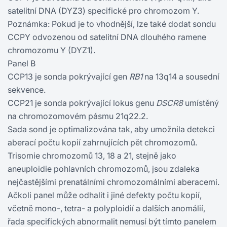
satelitní DNA (DYZ3) specifické pro chromozom Y.
Poznámka: Pokud je to vhodnější, lze také dodat sondu
CCPY odvozenou od satelitní DNA dlouhého ramene
chromozomu Y (DYZ1).
Panel B
CCP13 je sonda pokrývající gen
RB1
na 13q14 a sousední
sekvence.
CCP21 je sonda pokrývající lokus genu
DSCR8
umístěný
na chromozomovém pásmu 21q22.2.
Sada sond je optimalizována tak, aby umožnila detekci
aberací počtu kopií zahrnujících pět chromozomů.
Trisomie chromozomů 13, 18 a 21, stejně jako
aneuploidie pohlavních chromozomů, jsou zdaleka
nejčastějšími prenatálními chromozomálními aberacemi.
Ačkoli panel může odhalit i jiné defekty počtu kopií,
včetně mono-, tetra- a polyploidií a dalších anomálií,
řada specifických abnormalit nemusí být tímto panelem