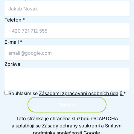
Telefon
*
E-mail
*
Zpráva
Souhlasím se
Zásadami zpracování osobních údajů
*
Odeslat
Tato stránka je chráněna službou reCAPTCHA
a uplatňují se
Zásady ochrany soukromí
a
Smluvní
podmínky
společnosti Google.