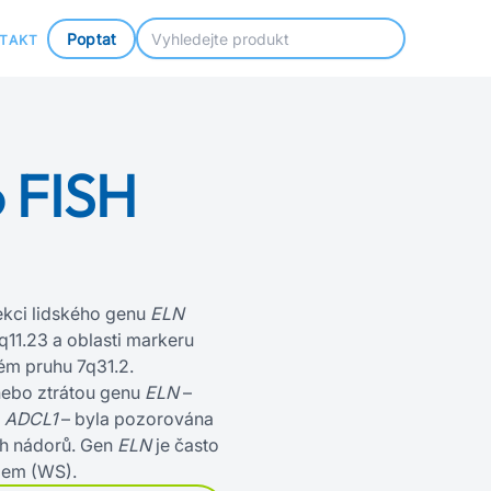
Poptat
TAKT
 FISH
ekci lidského genu
ELN
1.23 a oblasti markeru
m pruhu 7q31.2.
ebo ztrátou genu
ELN
–
o
ADCL1
– byla pozorována
ch nádorů. Gen
ELN
je často
mem (WS).