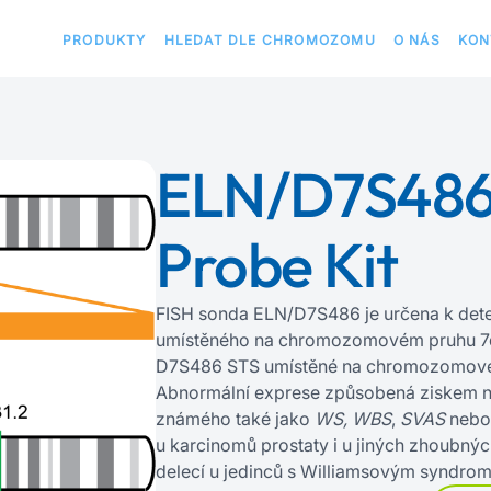
PRODUKTY
HLEDAT DLE CHROMOZOMU
O NÁS
KON
ELN/D7S486
Probe Kit
FISH sonda ELN/D7S486 je určena k det
umístěného na chromozomovém pruhu 7q1
D7S486 STS umístěné na chromozomové
Abnormální exprese způsobená ziskem n
známého také jako
WS,
WBS
,
SVAS
neb
u karcinomů prostaty i u jiných zhoubný
delecí u jedinců s Williamsovým syndro