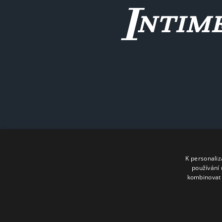
K personali
používání 
kombinovat 