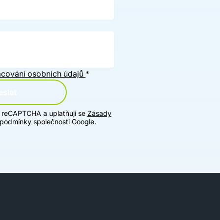
cování osobních údajů
*
slat
u reCAPTCHA a uplatňují se
Zásady
 podmínky
společnosti Google.