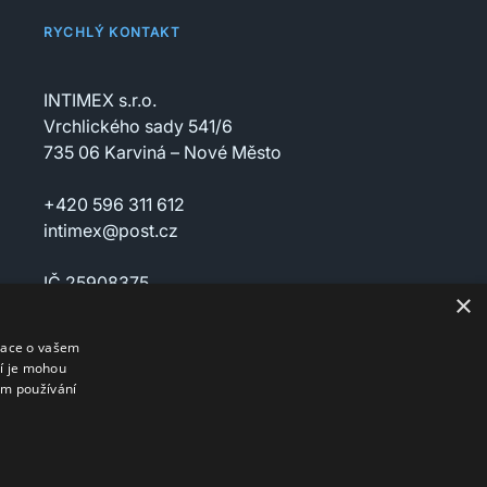
RYCHLÝ KONTAKT
INTIMEX s.r.o.
Vrchlického sady 541/6
735 06 Karviná – Nové Město
+420 596 311 612
intimex@post.cz
IČ 25908375
×
DIČ CZ25908375
mace o vašem
ří je mohou
em používání