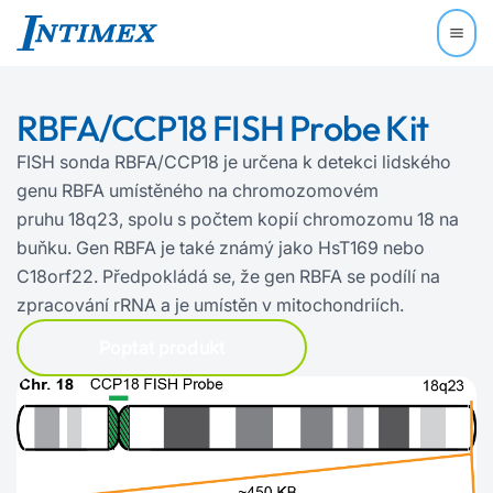
RBFA/CCP18 FISH Probe Kit
FISH sonda RBFA/CCP18 je určena k detekci lidského
genu RBFA umístěného na chromozomovém
pruhu 18q23, spolu s počtem kopií chromozomu 18 na
buňku. Gen RBFA je také známý jako HsT169 nebo
C18orf22. Předpokládá se, že gen RBFA se podílí na
zpracování rRNA a je umístěn v mitochondriích.
Poptat produkt