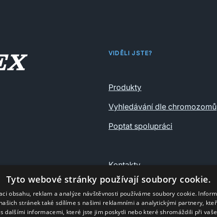
VIDĚLI JSTE?
Produkty
Vyhledávání dle chromozomů
Poptat spolupráci
Kontakty
Tyto webové stránky používají soubory cookie.
Ochrana osobních údajů
zaci obsahu, reklam a analýze návštěvnosti používáme soubory cookie. Infor
našich stránek také sdílíme s našimi reklamními a analytickými partnery, kte
s dalšími informacemi, které jste jim poskytli nebo které shromáždili při vaš