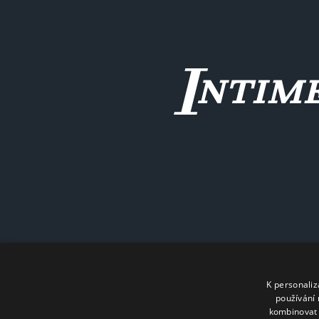
K personali
používání 
kombinovat 