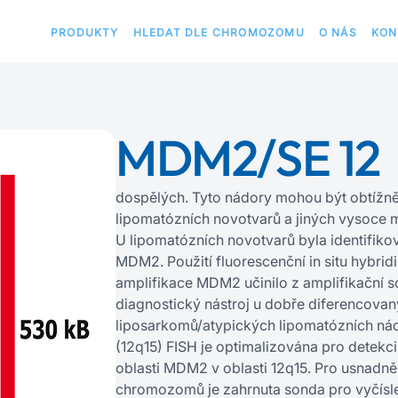
PRODUKTY
HLEDAT DLE CHROMOZOMU
O NÁS
KON
MDM2/SE 12
dospělých. Tyto nádory mohou být obtížně 
lipomatózních novotvarů a jiných vysoce 
U lipomatózních novotvarů byla identifiko
MDM2. Použití fluorescenční in situ hybridi
amplifikace MDM2 učinilo z amplifikační
diagnostický nástroj u dobře diferencova
liposarkomů/atypických lipomatózních n
(12q15) FISH je optimalizována pro detekc
oblasti MDM2 v oblasti 12q15. Pro usnadněn
chromozomů je zahrnuta sonda pro vyčíslen