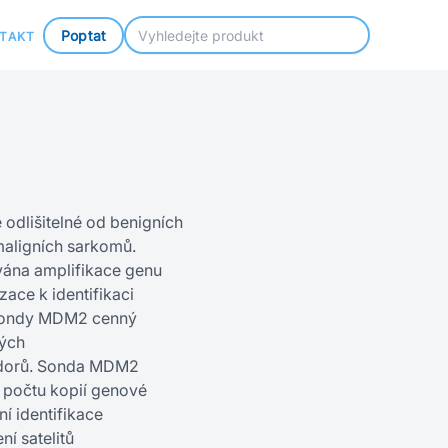
Poptat
TAKT
odlišitelné od benigních
maligních sarkomů.
vána amplifikace genu
zace k identifikaci
 sondy MDM2 cenný
ných
ádorů. Sonda MDM2
i počtu kopií genové
í identifikace
í satelitů