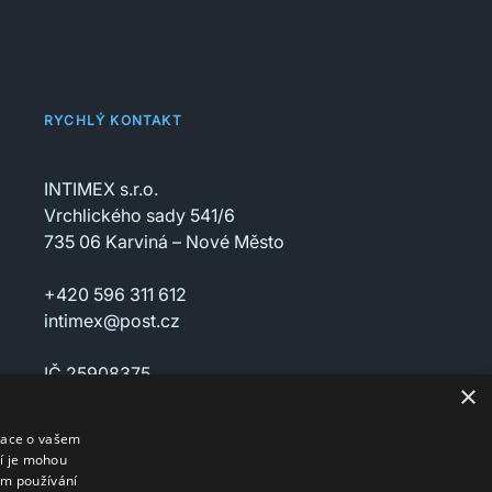
RYCHLÝ KONTAKT
INTIMEX s.r.o.
Vrchlického sady 541/6
735 06 Karviná – Nové Město
+420 596 311 612
intimex@post.cz
IČ 25908375
×
DIČ CZ25908375
mace o vašem
ří je mohou
em používání