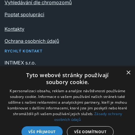
Vyhledávání dle chromozomů
Poptat spolupráci
Kontakty
Ochrana osobních údajů
RYCHLÝ KONTAKT
INTIMEX s.r.o.
Vrchlického sady 541/6
×
Tyto webové stránky používají
735 06 Karviná – Nové Město
soubory cookie.
K personalizaci obsahu, reklam a analýze návštěvnosti používáme
+420 596 311 612
soubory cookie. Informace o vašem používání našich stránek také
intimex@post.cz
sdílíme s našimi reklamními a analytickými partnery, kteří je mohou
kombinovat s dalšími informacemi, které jste jim poskytli nebo které
IČ 25908375
shromáždili při vašem používání jejich služeb.
Zásady ochrany
osobních údajů
DIČ CZ25908375
VŠE PŘIJMOUT
VŠE ODMÍTNOUT