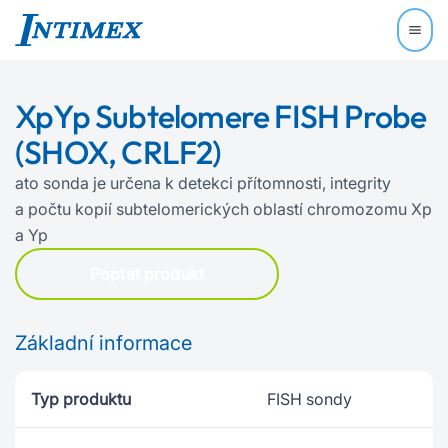
XpYp Subtelomere FISH Probe
(SHOX, CRLF2)
ato sonda je určena k detekci přítomnosti, integrity
a počtu kopií subtelomerických oblastí chromozomu Xp
a Yp
Poptat produkt
Základní informace
Typ produktu
FISH sondy