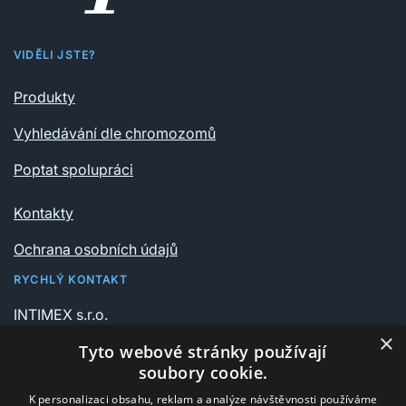
VIDĚLI JSTE?
Produkty
Vyhledávání dle chromozomů
Poptat spolupráci
Kontakty
Ochrana osobních údajů
RYCHLÝ KONTAKT
INTIMEX s.r.o.
Vrchlického sady 541/6
×
Tyto webové stránky používají
735 06 Karviná – Nové Město
soubory cookie.
K personalizaci obsahu, reklam a analýze návštěvnosti používáme
+420 596 311 612