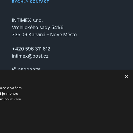
RYCHLÝ KONTAKT
INTIMEX s.r.o.
Vrchlického sady 541/6
735 06 Karviná – Nové Město
+420 596 311 612
intimex@post.cz
IČ 25908375
×
DIČ CZ25908375
mace o vašem
ří je mohou
em používání