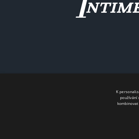
K personali
používání 
kombinovat 