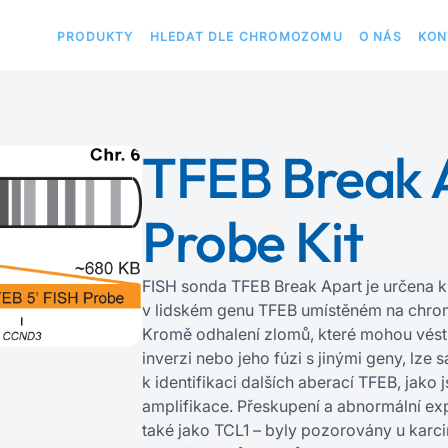
PRODUKTY
HLEDAT DLE CHROMOZOMU
O NÁS
KON
TFEB Break 
Probe Kit
FISH sonda TFEB Break Apart je určena k
v lidském genu TFEB umístěném na chr
Kromě odhalení zlomů, které mohou vést k
inverzi nebo jeho fúzi s jinými geny, lze 
k identifikaci dalších aberací TFEB, jako
amplifikace. Přeskupení a abnormální e
také jako TCL1 – byly pozorovány u kar