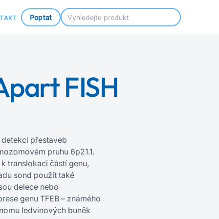
Poptat
TAKT
Apart FISH
 detekci přestaveb
omozomovém pruhu 6p21.1.
 translokaci částí genu,
sadu sond použít také
 jsou delece nebo
xprese genu TFEB – známého
cinomu ledvinových buněk