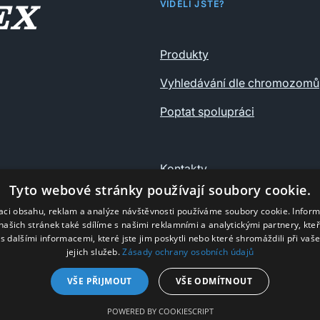
VIDĚLI JSTE?
Produkty
Vyhledávání dle chromozomů
Poptat spolupráci
Kontakty
Tyto webové stránky používají soubory cookie.
Ochrana osobních údajů
zaci obsahu, reklam a analýze návštěvnosti používáme soubory cookie. Infor
našich stránek také sdílíme s našimi reklamními a analytickými partnery, kte
s dalšími informacemi, které jste jim poskytli nebo které shromáždili při vaš
jejich služeb.
Zásady ochrany osobních údajů
VŠE PŘIJMOUT
VŠE ODMÍTNOUT
© Nyro 2025
POWERED BY COOKIESCRIPT