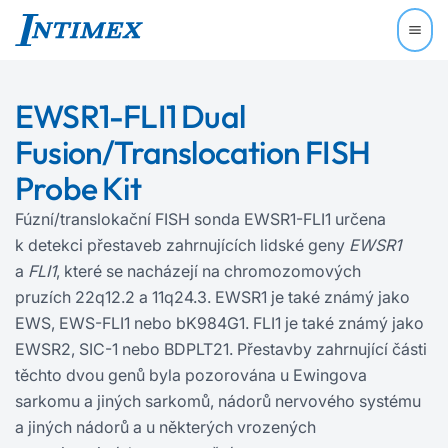
EWSR1-FLI1 Dual
Fusion/Translocation FISH
Probe Kit
Fúzní/translokační FISH sonda EWSR1-FLI1 určena
k detekci přestaveb zahrnujících lidské geny
EWSR1
a
FLI1
, které se nacházejí na chromozomových
pruzích 22q12.2 a 11q24.3. EWSR1 je také známý jako
EWS, EWS‍-‍FLI1 nebo bK984G1. FLI1 je také známý jako
EWSR2, SIC-1 nebo BDPLT21. Přestavby zahrnující části
těchto dvou genů byla pozorována u Ewingova
sarkomu a jiných sarkomů, nádorů nervového systému
a jiných nádorů a u některých vrozených