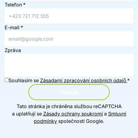
Telefon
*
E-mail
*
Zpráva
Souhlasím se
Zásadami zpracování osobních údajů
*
Odeslat
Tato stránka je chráněna službou reCAPTCHA
a uplatňují se
Zásady ochrany soukromí
a
Smluvní
podmínky
společnosti Google.