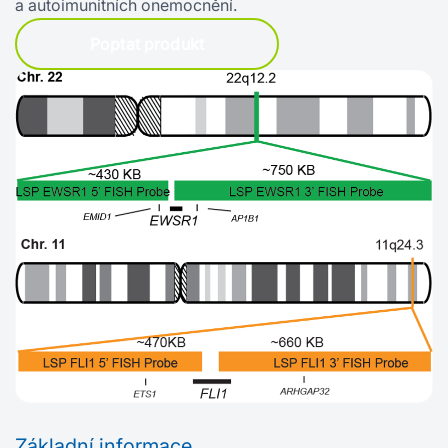
a autoimunitních onemocnění.
Poptat produkt
Základní informace