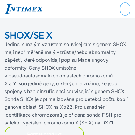
SHOX/SE X
Jedinci s malým vzrůstem souvisejícím s genem SHOX
mají nepřiměřeně malý vzrůst a/nebo abnormality
zápěstí, které odpovídají popisu Madelungovy
deformity. Geny SHOX umístěné
v pseudoautosomálních oblastech chromozomů
X a Y jsou jediné geny, o kterých je známo, že jsou
spojeny s haploinsuficiencí související s genem SHOX.
Sonda SHOX je optimalizována pro detekci počtu kopií
genové oblasti SHOX na Xp22. Pro usnadnění
identifikace chromozomů je přidána sonda FISH pro
satelitní vyčíslení chromozomu X (SE X) na DXZ1.
Poptat produkt