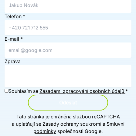
Telefon
*
E-mail
*
Zpráva
Souhlasím se
Zásadami zpracování osobních údajů
*
Odeslat
Tato stránka je chráněna službou reCAPTCHA
a uplatňují se
Zásady ochrany soukromí
a
Smluvní
podmínky
společnosti Google.