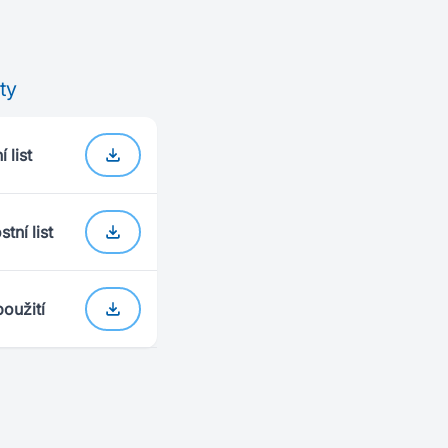
ty
 list
tní list
oužití