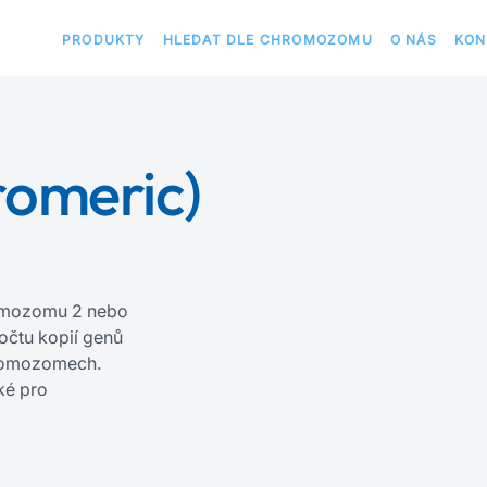
PRODUKTY
HLEDAT DLE CHROMOZOMU
O NÁS
KON
romeric)
romozomu 2 nebo
počtu kopií genů
hromozomech.
ké pro