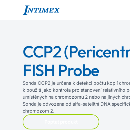
CCP2 (Pericent
FISH Probe
Sonda CCP2 je určena k detekci počtu kopií ch
k použití jako kontrola pro stanovení relativního 
umístěných na chromozomu 2 nebo na jiných c
Sonda je odvozena od alfa‍-‍satelitní DNA specific
chromozom 2.
Poptat produkt