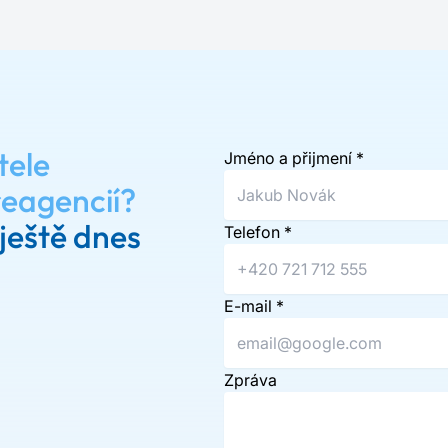
tele
Jméno a přijmení
*
reagencií?
ještě dnes
Telefon
*
E-mail
*
Zpráva