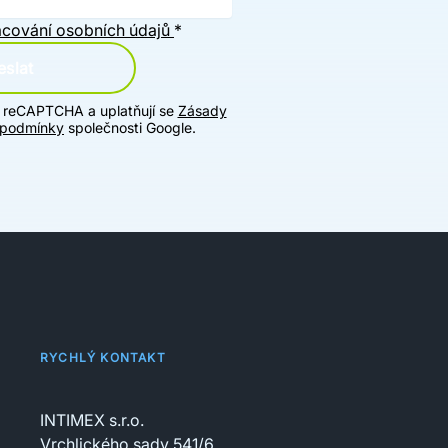
cování osobních údajů
*
slat
u reCAPTCHA a uplatňují se
Zásady
 podmínky
společnosti Google.
RYCHLÝ KONTAKT
INTIMEX s.r.o.
Vrchlického sady 541/6