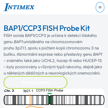
BAP1/CCP3 FISH Probe Kit
FISH sonda BAP1/CCP3 je určena k detekci lidského
genu
BAP1
umístěného na chromozomovém
pruhu 3p21.1, spolu s počtem kopií chromozomu 3 na
buňku. Abnormální exprese nebo přestavby genu
BAP1
– známého také jako UCHL2, hucep-6 nebo HUCEP-13
– byly pozorovány u různých typů rakoviny, stejně jako
u některých dědičných a neurologických onemocnění.
Poptat produkt