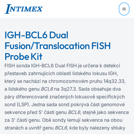
IGH-BCL6 Dual
Fusion/Translocation FISH
Probe Kit
FISH sonda IGH‍-‍BCL6 Dual FISH je určena k detekci
přestaveb zahrnujících oblasti lidského lokusu IGH,
který se nachází na chromozomovém pruhu 14q32.33,
a lidského genu
BCL6
na 3q27.3. Sada obsahuje dva
páry diferencovaně značených lokusově specifických
sond (LSP). Jedna sada sond pokrývá část genomové
sekvence před 5' částí genu
BCL6
, stejně jako sekvence
za 3' částí genu. Obě sondy lemují sekvence na obou
stranách a uvnitř genu
BCL6
, kde byly nalezeny shluky