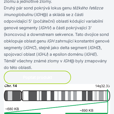
zlomu a jednotlivé zlomy.
Druhý pár sond pokrývá lokus genu
těžkého řetězce
imunoglobulinu
(
IGH
@) a skládá se z části
odpovídající 5' (počáteční) oblasti kódující variabilní
genové segmenty (
IGHV
) a části pokrývající 3'
(koncovou) a downstream sekvence. Tato dvojice sond
obklopuje oblast genu
IGH
zahrnující konstantní genové
segmenty (
IGHC
), stejně jako delta segment (
IGHD
),
spojovací oblast (
IGHJ
) a epsilon doménu (
IGHE
).
Téměř všechny známé zlomy v
IGH
@ byly zmapovány
do této oblasti.
Poptat produkt