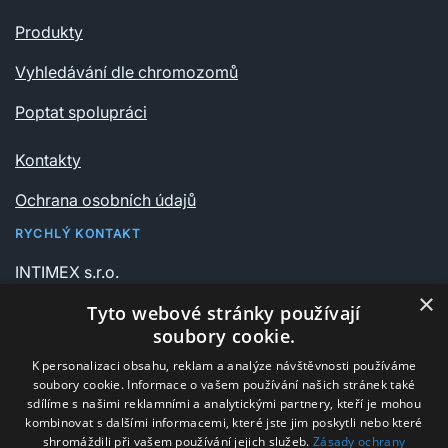
Produkty
Vyhledávání dle chromozomů
Poptat spolupráci
Kontakty
Ochrana osobních údajů
RYCHLÝ KONTAKT
INTIMEX s.r.o.
Vrchlického sady 541/6
×
Tyto webové stránky používají
735 06 Karviná – Nové Město
soubory cookie.
K personalizaci obsahu, reklam a analýze návštěvnosti používáme
+420 596 311 612
soubory cookie. Informace o vašem používání našich stránek také
intimex@post.cz
sdílíme s našimi reklamními a analytickými partnery, kteří je mohou
kombinovat s dalšími informacemi, které jste jim poskytli nebo které
IČ 25908375
shromáždili při vašem používání jejich služeb.
Zásady ochrany