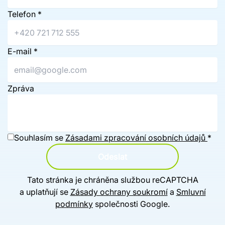
Telefon
*
E-mail
*
Zpráva
Souhlasím se
Zásadami zpracování osobních údajů
*
Odeslat
Tato stránka je chráněna službou reCAPTCHA
a uplatňují se
Zásady ochrany soukromí
a
Smluvní
podmínky
společnosti Google.