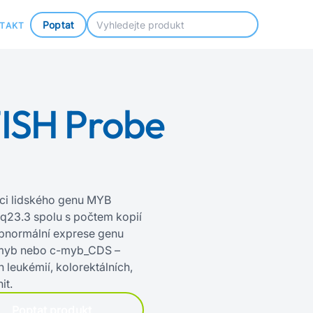
Poptat
TAKT
ISH Probe
ci lidského genu MYB
23.3 spolu s počtem kopií
bnormální exprese genu
myb nebo c‍-‍myb_CDS –
 leukémií, kolorektálních,
it.
Poptat produkt