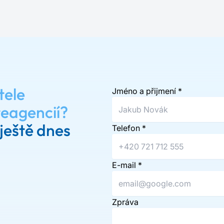
tele
Jméno a přijmení
*
reagencií?
ještě dnes
Telefon
*
E-mail
*
Zpráva