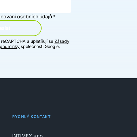
cování osobních údajů
*
slat
u reCAPTCHA a uplatňují se
Zásady
 podmínky
společnosti Google.
RYCHLÝ KONTAKT
INTIMEX s.r.o.