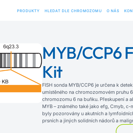
PRODUKTY
HLEDAT DLE CHROMOZOMU
O NÁS
KON
MYB/CCP6 F
Kit
FISH sonda MYB/CCP6 je určena k detek
umístěného na chromozomovém pruhu 6q
chromozomu 6 na buňku. Přeskupení a a
MYB – známého také jako efg, Cmyb, c‍-‍
byly pozorovány u akutních a lymfoidních
prsních a jiných solidních nádorů a malign