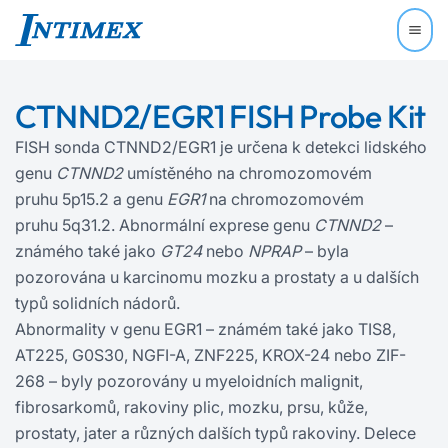
CTNND2/EGR1 FISH Probe Kit
FISH sonda CTNND2/EGR1 je určena k detekci lidského
genu
CTNND2
umístěného na chromozomovém
pruhu 5p15.2 a genu
EGR1
na chromozomovém
pruhu 5q31.2. Abnormální exprese genu
CTNND2
–
známého také jako
GT24
nebo
NPRAP
– byla
pozorována u karcinomu mozku a prostaty a u dalších
typů solidních nádorů.
Abnormality v genu EGR1 – známém také jako TIS8,
AT225, G0S30, NGFI‍-‍A, ZNF225, KROX-24 nebo ZIF-
268 – byly pozorovány u myeloidních malignit,
fibrosarkomů, rakoviny plic, mozku, prsu, kůže,
prostaty, jater a různých dalších typů rakoviny. Delece