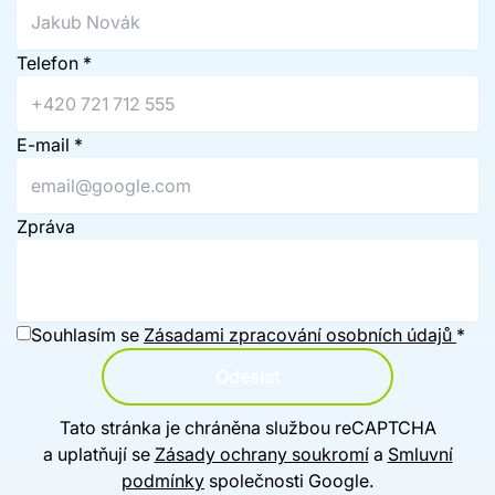
Telefon
*
E-mail
*
Zpráva
Souhlasím se
Zásadami zpracování osobních údajů
*
Odeslat
Tato stránka je chráněna službou reCAPTCHA
a uplatňují se
Zásady ochrany soukromí
a
Smluvní
podmínky
společnosti Google.