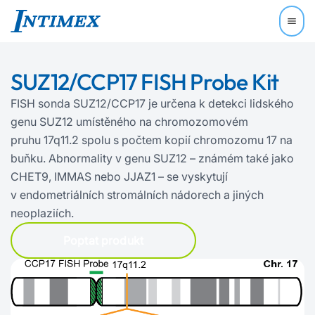
SUZ12/CCP17 FISH Probe Kit
FISH sonda SUZ12/CCP17 je určena k detekci lidského
genu SUZ12 umístěného na chromozomovém
pruhu 17q11.2 spolu s počtem kopií chromozomu 17 na
buňku. Abnormality v genu SUZ12 – známém také jako
CHET9, IMMAS nebo JJAZ1 – se vyskytují
v endometriálních stromálních nádorech a jiných
neoplaziích.
Poptat produkt