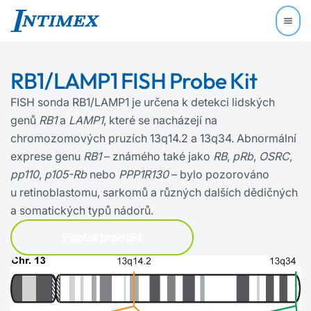
RB1/LAMP1 FISH Probe Kit
FISH sonda RB1/LAMP1 je určena k detekci lidských
genů
RB1
a
LAMP1
, které se nacházejí na
chromozomových pruzích 13q14.2 a 13q34. Abnormální
exprese genu
RB1
– známého také jako
RB
,
pRb
,
OSRC
,
pp110
,
p105-Rb
nebo
PPP1R130
– bylo pozorováno
u retinoblastomu, sarkomů a různých dalších dědičných
a somatických typů nádorů.
Poptat produkt