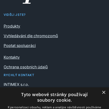
VIDĚLI JSTE?
Produkty
Vyhledávání dle chromozomů
Poptat spolupráci
Kontakty
Ochrana osobních údajů
RYCHLÝ KONTAKT
INTIMEX s.r.o.
Vrchlického sady 541/6
×
Tyto webové stránky používají
735 06 Karviná – Nové Město
soubory cookie.
K personalizaci obsahu, reklam a analýze návštěvnosti používáme
+420 596 311 612