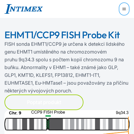
EHMT1/CCP9 FISH Probe Kit
FISH sonda EHMT1/CCP9 je určena k detekci lidského
genu EHMT1 umístěného na chromozomovém
pruhu 9q34.3 spolu s počtem kopií chromozomu 9 na
buňku. Abnormality v EHM1 – také známé jako GLP,
GLP1, KMT1D, KLEFS1, FP13812, EHMT1-IT1,
EUHMTASE1, Eu‍-‍HMTase1 – jsou považovány za příčinu
některých vývojových poruch.
Poptat produkt