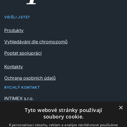
VIDĚLI JSTE?
Produkty
Vyhledávání dle chromozomů
Poptat spolupráci
Kontakty
Ochrana osobních údajů
RYCHLÝ KONTAKT
INTIMEX s.r.o.
Vrchlického sady 541/6
×
Tyto webové stránky používají
735 06 Karviná – Nové Město
soubory cookie.
K personalizaci obsahu, reklam a analýze návštěvnosti používáme
+420 596 311 612