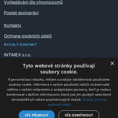
Vyhledávání dle chromozomů
Poptat spolupráci
Kontakty
Ochrana osobních údajů
RYCHLÝ KONTAKT
INTIMEX s.r.o.
Vrchlického sady 541/6
×
Tyto webové stránky používají
735 06 Karviná – Nové Město
soubory cookie.
K personalizaci obsahu, reklam a analýze návštěvnosti používáme
+420 596 311 612
soubory cookie. Informace o vašem používání našich stránek také
intimex@post.cz
sdílíme s našimi reklamními a analytickými partnery, kteří je mohou
kombinovat s dalšími informacemi, které jste jim poskytli nebo které
IČ 25908375
shromáždili při vašem používání jejich služeb.
Zásady ochrany
osobních údajů
DIČ CZ25908375
VŠE PŘIJMOUT
VŠE ODMÍTNOUT