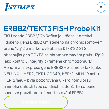
ERBB2/TEKT3 FISH Probe Kit
FISH sonda ERBB2/17p Reflex je určena k detekci
lidského genu ERBB2 umístěného na chromozomovém
pruhu 17q12 a markerové oblasti D17S122 STS
obsahující gen TEKT3 na chromozomovém pruhu 17p12
jako kontrolu integrity p‍-‍ramene chromozomu 17.
Abnormální exprese genu ERBB2 – známého také jako
NEU, NGL, HER2, TKR1, CD340, HER-2, MLN 19 nebo
HER-2/neu – byla pozorována u karcinomu prsu
a mnoha dalších typů solidních nádorů. Tento panel
sond lze použít pro reflexní testování ERBB2.
Poptat produkt