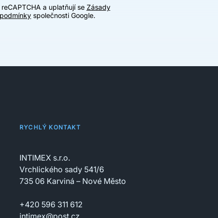
u reCAPTCHA a uplatňují se
Zásady
 podmínky
společnosti Google.
RYCHLÝ KONTAKT
INTIMEX s.r.o.
Vrchlického sady 541/6
735 06 Karviná – Nové Město
+420 596 311 612
intimex@post.cz