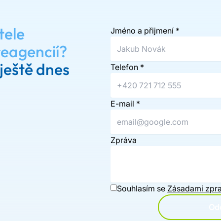
tele
Jméno a přijmení
*
reagencií?
ještě dnes
Telefon
*
E-mail
*
Zpráva
Souhlasím se
Zásadami zpra
Ode