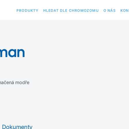
PRODUKTY
HLEDAT DLE CHROMOZOMU
O NÁS
KON
uman
načená modře
Dokumenty