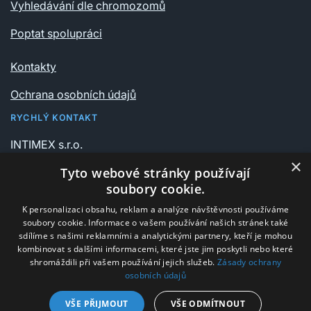
Vyhledávání dle chromozomů
Poptat spolupráci
Kontakty
Ochrana osobních údajů
RYCHLÝ KONTAKT
INTIMEX s.r.o.
Vrchlického sady 541/6
×
Tyto webové stránky používají
735 06 Karviná – Nové Město
soubory cookie.
K personalizaci obsahu, reklam a analýze návštěvnosti používáme
+420 596 311 612
soubory cookie. Informace o vašem používání našich stránek také
intimex@post.cz
sdílíme s našimi reklamními a analytickými partnery, kteří je mohou
kombinovat s dalšími informacemi, které jste jim poskytli nebo které
IČ 25908375
shromáždili při vašem používání jejich služeb.
Zásady ochrany
osobních údajů
DIČ CZ25908375
VŠE PŘIJMOUT
VŠE ODMÍTNOUT