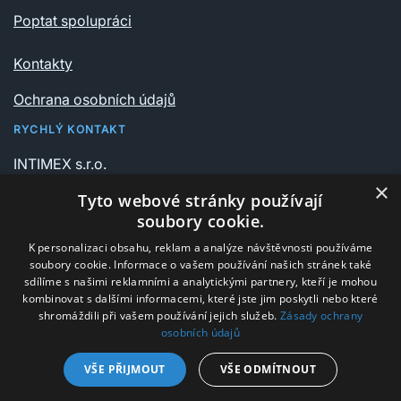
Poptat spolupráci
Kontakty
Ochrana osobních údajů
RYCHLÝ KONTAKT
INTIMEX s.r.o.
Vrchlického sady 541/6
×
Tyto webové stránky používají
735 06 Karviná – Nové Město
soubory cookie.
K personalizaci obsahu, reklam a analýze návštěvnosti používáme
+420 596 311 612
soubory cookie. Informace o vašem používání našich stránek také
intimex@post.cz
sdílíme s našimi reklamními a analytickými partnery, kteří je mohou
kombinovat s dalšími informacemi, které jste jim poskytli nebo které
IČ 25908375
shromáždili při vašem používání jejich služeb.
Zásady ochrany
osobních údajů
DIČ CZ25908375
VŠE PŘIJMOUT
VŠE ODMÍTNOUT