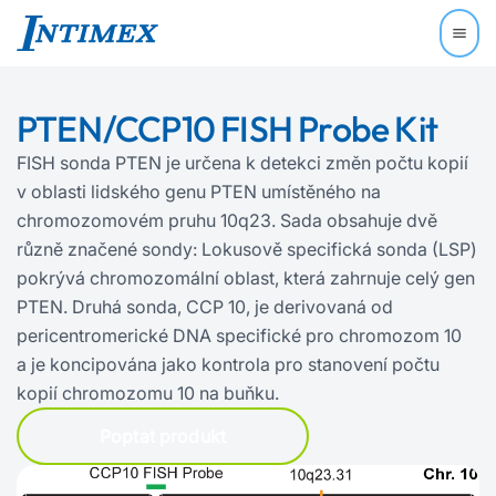
PTEN/CCP10 FISH Probe Kit
FISH sonda PTEN je určena k detekci změn počtu kopií
v oblasti lidského genu PTEN umístěného na
chromozomovém pruhu 10q23. Sada obsahuje dvě
různě značené sondy: Lokusově specifická sonda (LSP)
pokrývá chromozomální oblast, která zahrnuje celý gen
PTEN. Druhá sonda, CCP 10, je derivovaná od
pericentromerické DNA specifické pro chromozom 10
a je koncipována jako kontrola pro stanovení počtu
kopií chromozomu 10 na buňku.
Poptat produkt